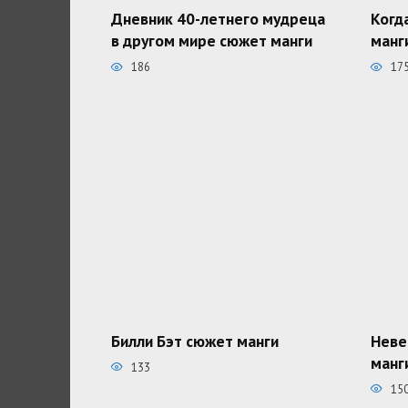
Дневник 40-летнего мудреца
Когд
в другом мире сюжет манги
манг
186
17
Билли Бэт сюжет манги
Неве
манг
133
15