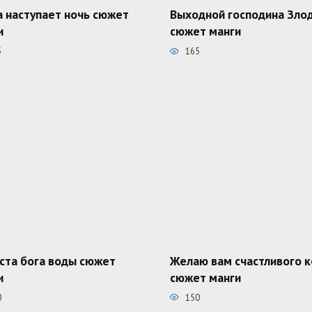
а наступает ночь сюжет
Выходной господина Зло
и
сюжет манги
5
165
ста бога воды сюжет
Желаю вам счастливого 
и
сюжет манги
0
150