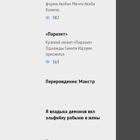
форма Акэби» Мечта Акэби
Комичи
582
«Паразит»
Краткий сюжет «Паразит»
Однажды Синити Идзуми
приснился
563
Перерождение: Монстр
Я владыка демонов вял
эльфийку рабыню в жены