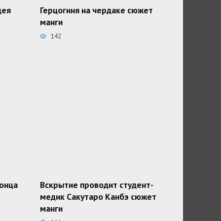
дея
Герцогиня на чердаке сюжет
манги
142
конца
Вскрытие проводит студент-
медик Сакутаро Канбэ сюжет
манги