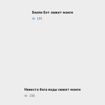
Билли Бэт сюжет манги
133
Невеста бога воды сюжет манги
150