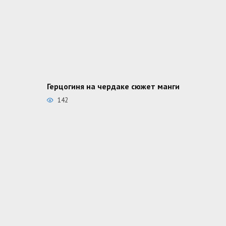
Герцогиня на чердаке сюжет манги
142