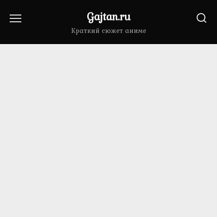
Перейти
Gajtan.ru
к
содержанию
Краткий сюжет аниме