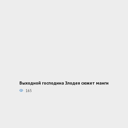
Выходной господина Злодея сюжет манги
165