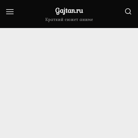
Перейти
Gajtan.ru
к
содержанию
Краткий сюжет аниме