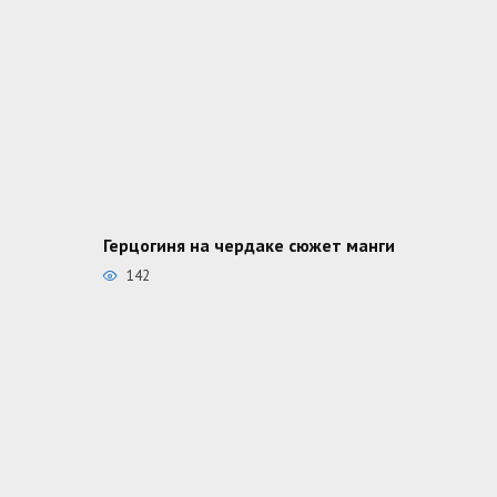
Герцогиня на чердаке сюжет манги
142