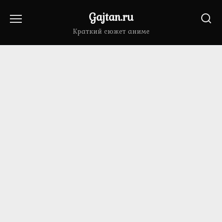
Перейти
Gajtan.ru
к
содержанию
Краткий сюжет аниме