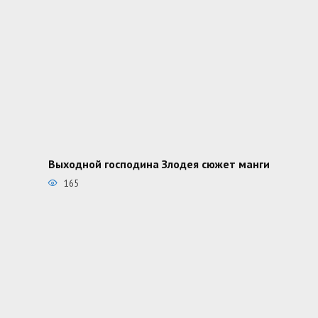
Выходной господина Злодея сюжет манги
165