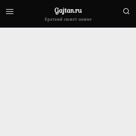
Перейти
Gajtan.ru
к
содержанию
Краткий сюжет аниме