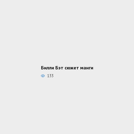
Билли Бэт сюжет манги
133