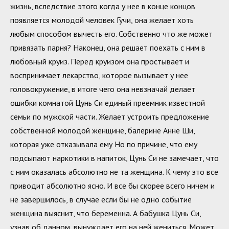
жизнь, вследствие этого когда у нее в конце концов
появляется молодой человек Гучи, она желает хоть
любым способом вычесть его. Собственно что же может
привязать парня? Наконец, она решает поехать с ним в
любовный круиз. Перед круизом она простывает и
воспринимает лекарство, которое вызывает у нее
головокружение, в итоге чего она невзначай делает
ошибки комнатой Цунь Си единый преемник известной
семьи по мужской части. Желает устроить предложение
собственной молодой женщине, балерине Анне Ши,
которая уже отказывала ему Но по причине, что ему
подсыпают наркотики в напиток, Цунь Си не замечает, что
с ним оказалась абсолютно не та женщина. К чему это все
приводит абсолютно ясно. И все бы скорее всего ничем и
не завершилось, в случае если бы не одно событие
женщина выяснит, что беременна. А бабушка Цунь Си,
узнав об данном, вынуждает его на ней жениться. Может