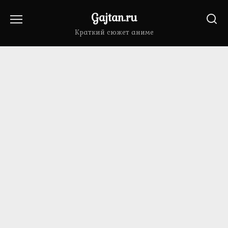
Перейти
Gajtan.ru
к
содержанию
Краткий сюжет аниме