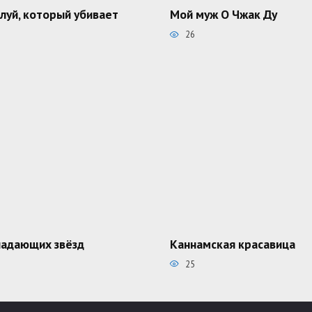
луй, который убивает
Мой муж О Чжак Ду
26
падающих звёзд
Каннамская красавица
25