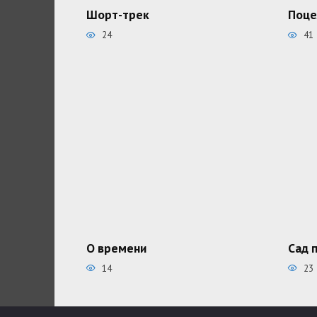
Шорт-трек
Поце
24
41
О времени
Сад 
14
23