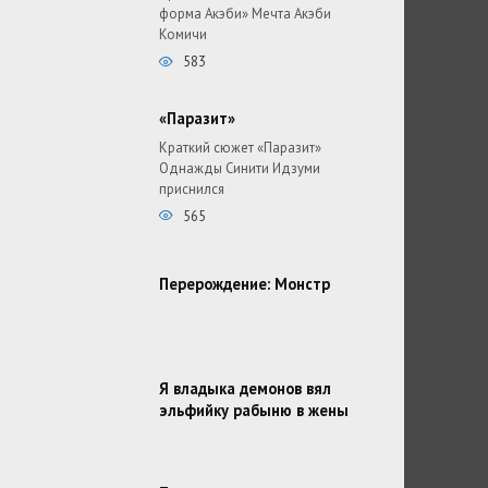
форма Акэби» Мечта Акэби
Комичи
583
«Паразит»
Краткий сюжет «Паразит»
Однажды Синити Идзуми
приснился
565
Перерождение: Монстр
Я владыка демонов вял
эльфийку рабыню в жены