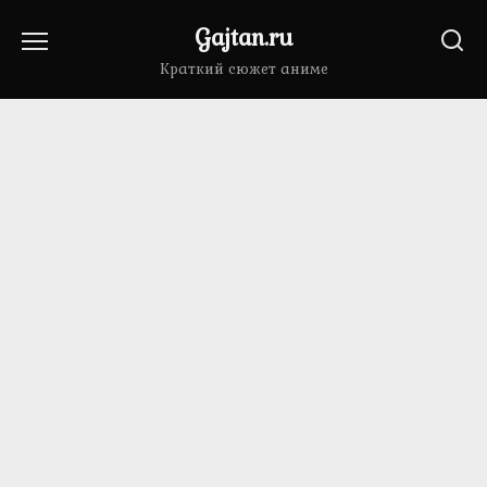
Перейти
Gajtan.ru
к
содержанию
Краткий сюжет аниме