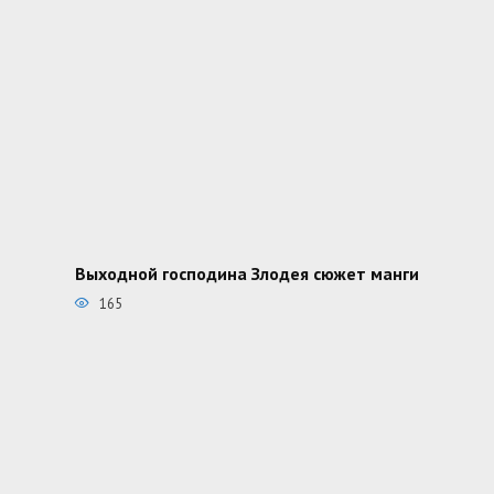
Выходной господина Злодея сюжет манги
165