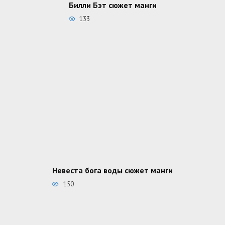
Билли Бэт сюжет манги
133
Невеста бога воды сюжет манги
150