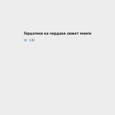
Герцогиня на чердаке сюжет манги
142