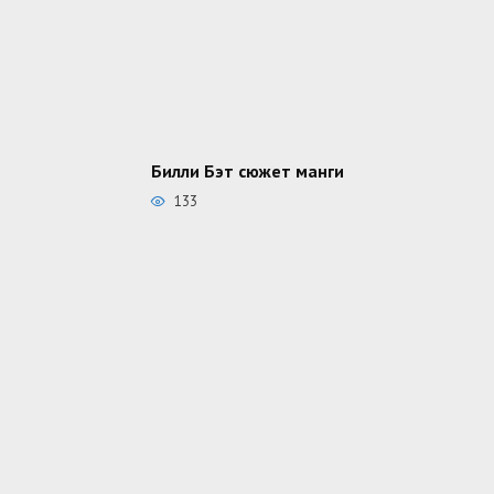
Билли Бэт сюжет манги
133