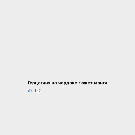
Герцогиня на чердаке сюжет манги
142