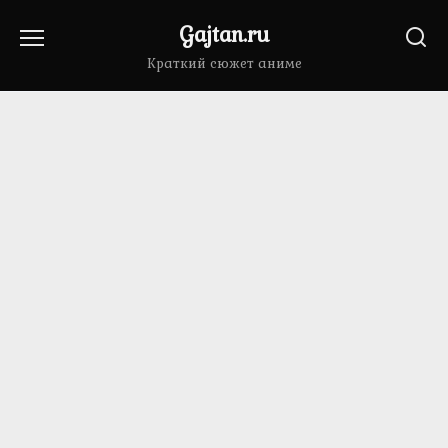
Перейти
Gajtan.ru
к
содержанию
Краткий сюжет аниме