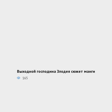
Выходной господина Злодея сюжет манги
165