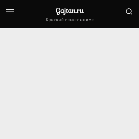
Перейти
Gajtan.ru
к
содержанию
Краткий сюжет аниме