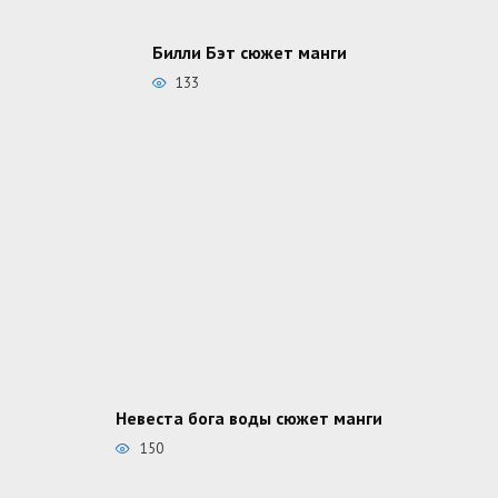
Билли Бэт сюжет манги
133
Невеста бога воды сюжет манги
150