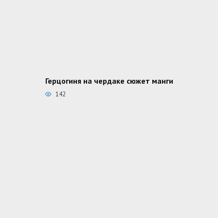
Герцогиня на чердаке сюжет манги
142