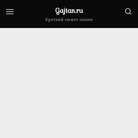
Перейти
Gajtan.ru
к
содержанию
Краткий сюжет аниме