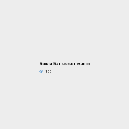
Билли Бэт сюжет манги
133