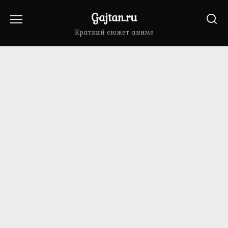
Перейти
Gajtan.ru
к
содержанию
Краткий сюжет аниме