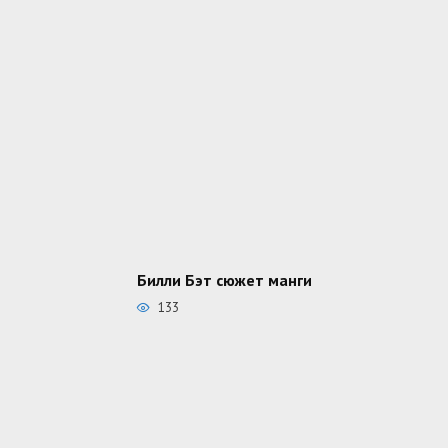
Билли Бэт сюжет манги
133