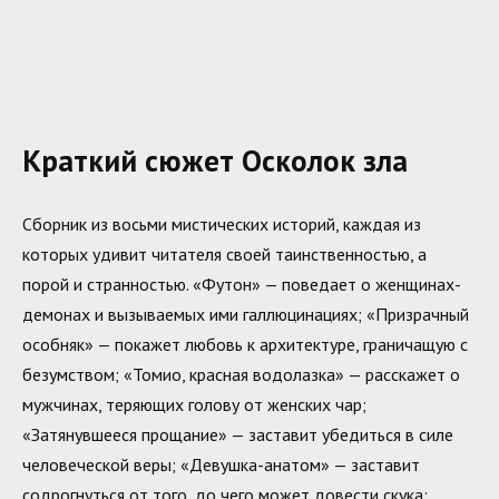
Краткий сюжет Осколок зла
Сборник из восьми мистических историй, каждая из
которых удивит читателя своей таинственностью, а
порой и странностью. «Футон» — поведает о женщинах-
демонах и вызываемых ими галлюцинациях; «Призрачный
особняк» — покажет любовь к архитектуре, граничащую с
безумством; «Томио, красная водолазка» — расскажет о
мужчинах, теряющих голову от женских чар;
«Затянувшееся прощание» — заставит убедиться в силе
человеческой веры; «Девушка-анатом» — заставит
содрогнуться от того, до чего может довести скука;