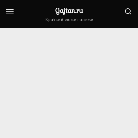
Перейти
Gajtan.ru
к
содержанию
Краткий сюжет аниме