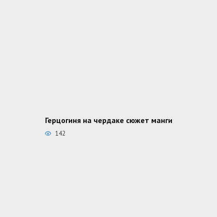
Герцогиня на чердаке сюжет манги
142