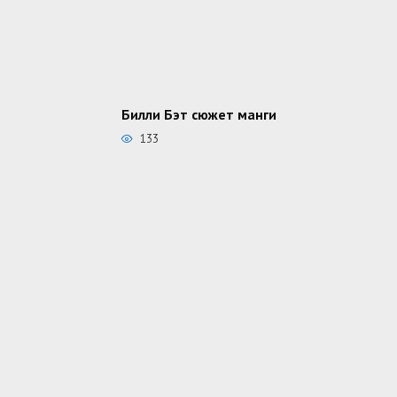
Билли Бэт сюжет манги
133