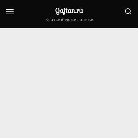
Перейти
Gajtan.ru
к
содержанию
Краткий сюжет аниме