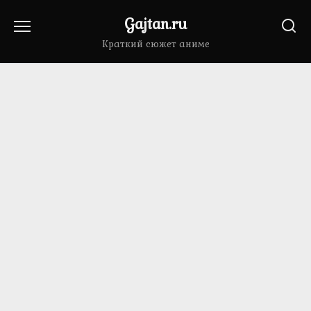
Перейти
Gajtan.ru
к
содержанию
Краткий сюжет аниме