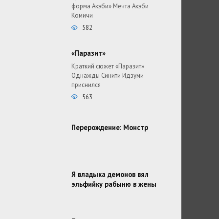
форма Акэби» Мечта Акэби
Комичи
582
«Паразит»
Краткий сюжет «Паразит»
Однажды Синити Идзуми
приснился
563
Перерождение: Монстр
Я владыка демонов вял
эльфийку рабыню в жены