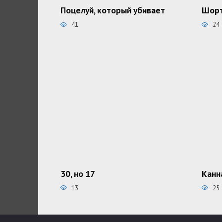
Поцелуй, который убивает
Шорт
41
24
30, но 17
Канн
13
25