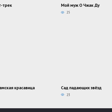
-трек
Мой муж О Чжак Ду
25
амская красавица
Сад падающих звёзд
23