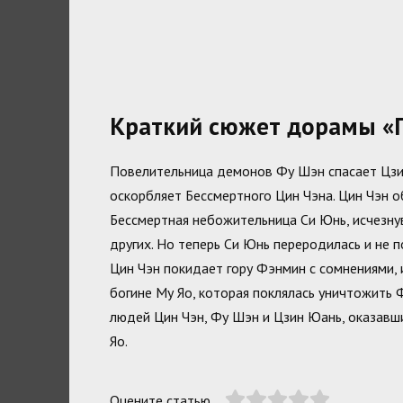
Краткий сюжет дорамы «
Повелительница демонов Фу Шэн спасает Цзин 
оскорбляет Бессмертного Цин Чэна. Цин Чэн о
Бессмертная небожительница Си Юнь, исчезнув
других. Но теперь Си Юнь переродилась и не п
Цин Чэн покидает гору Фэнмин с сомнениями, 
богине Му Яо, которая поклялась уничтожить 
людей Цин Чэн, Фу Шэн и Цзин Юань, оказавш
Яо.
Оцените статью