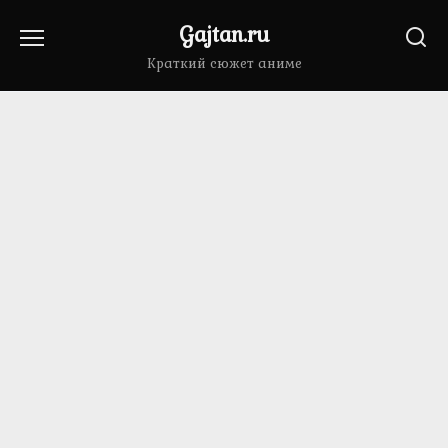
Перейти
Gajtan.ru
к
содержанию
Краткий сюжет аниме