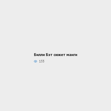
Билли Бэт сюжет манги
133