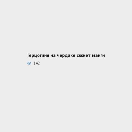
Герцогиня на чердаке сюжет манги
142