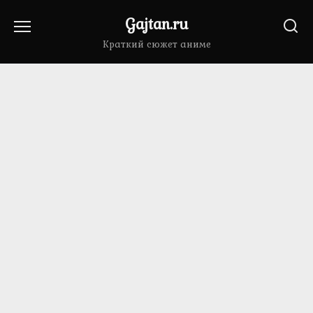
Перейти
Gajtan.ru
к
содержанию
Краткий сюжет аниме