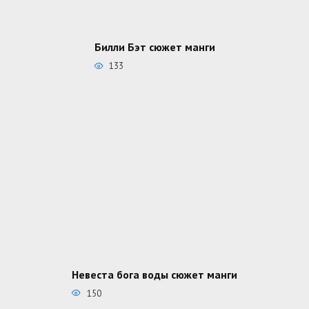
Билли Бэт сюжет манги
133
Невеста бога воды сюжет манги
150