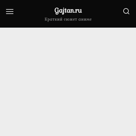
Перейти
Gajtan.ru
к
содержанию
Краткий сюжет аниме