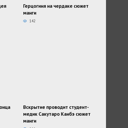
дея
Герцогиня на чердаке сюжет
манги
142
конца
Вскрытие проводит студент-
медик Сакутаро Канбэ сюжет
манги