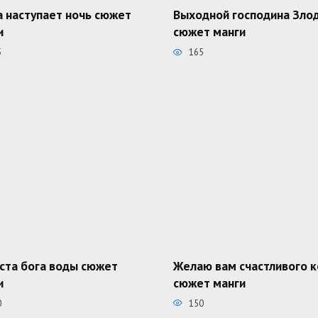
а наступает ночь сюжет
Выходной господина Зло
и
сюжет манги
5
165
ста бога воды сюжет
Желаю вам счастливого 
и
сюжет манги
0
150