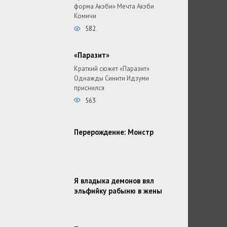
форма Акэби» Мечта Акэби
Комичи
582
«Паразит»
Краткий сюжет «Паразит»
Однажды Синити Идзуми
приснился
563
Перерождение: Монстр
Я владыка демонов вял
эльфийку рабыню в жены