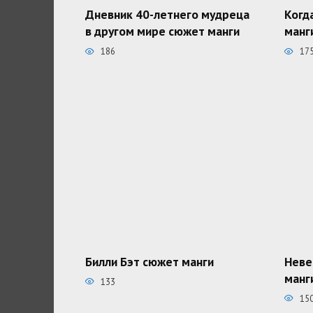
Дневник 40-летнего мудреца
Когд
в другом мире сюжет манги
манг
186
17
Билли Бэт сюжет манги
Неве
манг
133
15