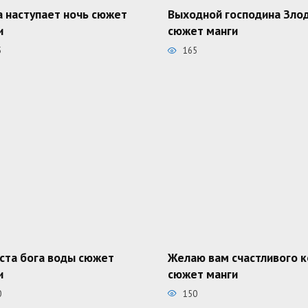
а наступает ночь сюжет
Выходной господина Зло
и
сюжет манги
5
165
ста бога воды сюжет
Желаю вам счастливого 
и
сюжет манги
0
150