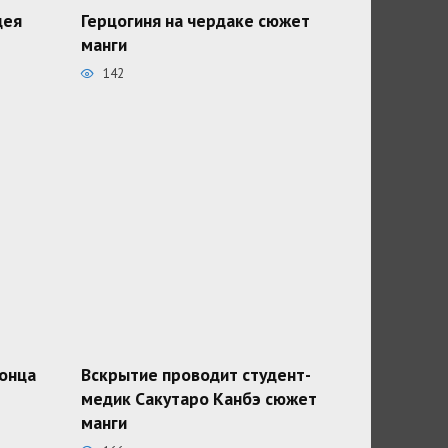
дея
Герцогиня на чердаке сюжет
манги
142
конца
Вскрытие проводит студент-
медик Сакутаро Канбэ сюжет
манги