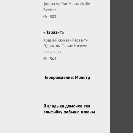
форма Акэби» Мечта Акэби
Комичи
583
«Паразит»
Краткий сюжет «Паразит»
Однажды Синити Идзуми
приснился
564
Перерождение: Монстр
Я владыка демонов вял
эльфийку рабыню в жены