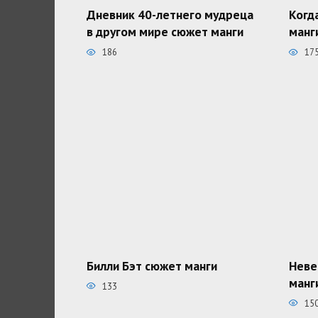
Дневник 40-летнего мудреца
Когд
в другом мире сюжет манги
манг
186
17
Билли Бэт сюжет манги
Неве
манг
133
15