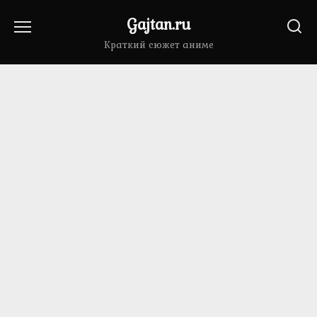
Перейти
Gajtan.ru
к
содержанию
Краткий сюжет аниме