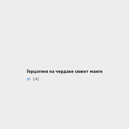
Герцогиня на чердаке сюжет манги
142