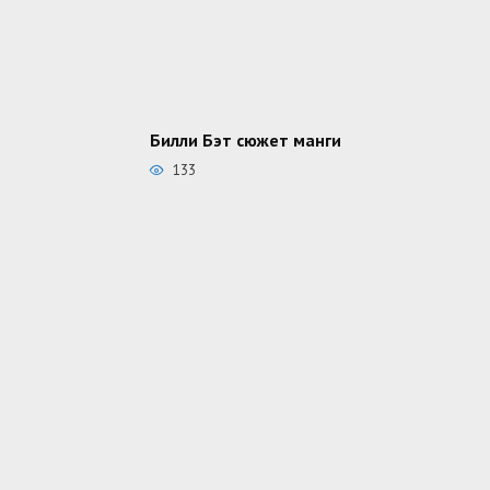
Билли Бэт сюжет манги
133