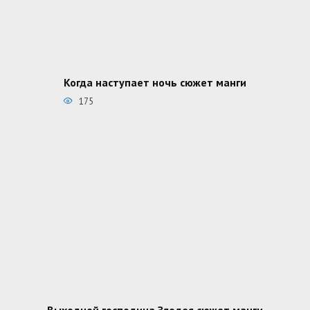
Когда наступает ночь сюжет манги
175
Выходной господина Злодея сюжет манги