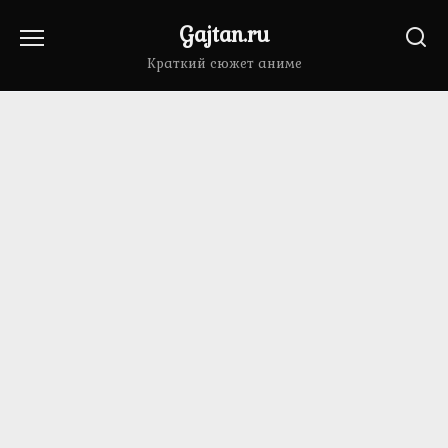
Перейти
Gajtan.ru
к
содержанию
Краткий сюжет аниме