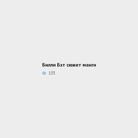
Билли Бэт сюжет манги
133