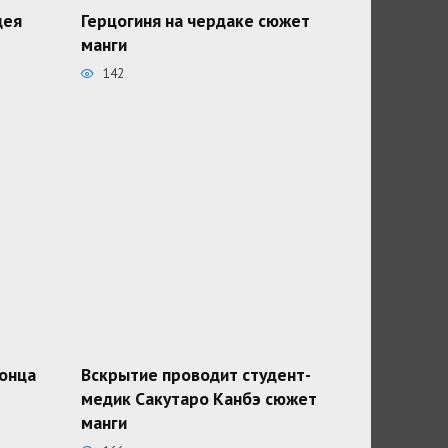
дея
Герцогиня на чердаке сюжет
манги
142
конца
Вскрытие проводит студент-
медик Сакутаро Канбэ сюжет
манги