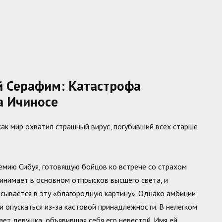
й Серафим: Катастрофа
а Ичиносе
как мир охватил страшный вирус, погубивший всех старше
емию Сибуя, готовящую бойцов ко встрече со страхом
инимает в основном отпрысков высшего света, и
исывается в эту «благородную картину». Однако амбиции
и опускаться из-за кастовой принадлежности. В нелегком
ает девушка, объявившая себя его невестой. Имя ей