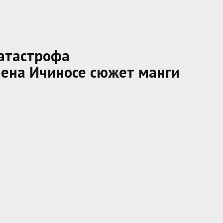
атастрофа
лена Ичиносе сюжет манги