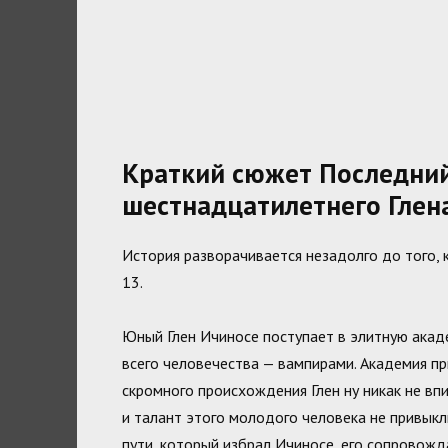
Краткий сюжет Последни
шестнадцатилетнего Глен
История разворачивается незадолго до того, 
13.
Юный Глен Ичиносе поступает в элитную акад
всего человечества — вампирами. Академия пр
скромного происхождения Глен ну никак не вп
и талант этого молодого человека не привыкл
пути, который избрал Ичиносе, его сопровожд