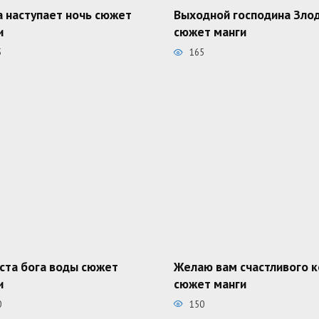
а наступает ночь сюжет
Выходной господина Зло
и
сюжет манги
5
165
ста бога воды сюжет
Желаю вам счастливого 
и
сюжет манги
0
150