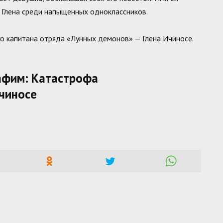
а Глена среди напыщенных одноклассников.
го капитана отряда «Лунных демонов» — Глена Ичиносе.
афим: Катастрофа
чиносе