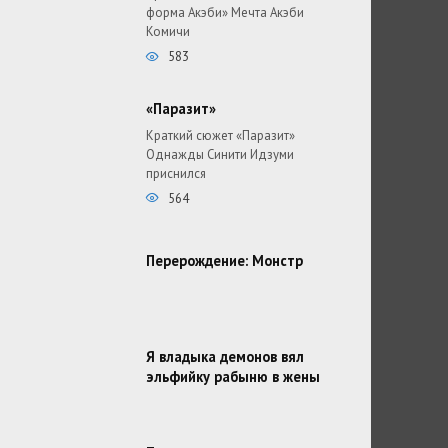
форма Акэби» Мечта Акэби
Комичи
583
«Паразит»
Краткий сюжет «Паразит»
Однажды Синити Идзуми
приснился
564
Перерождение: Монстр
Я владыка демонов вял
эльфийку рабыню в жены