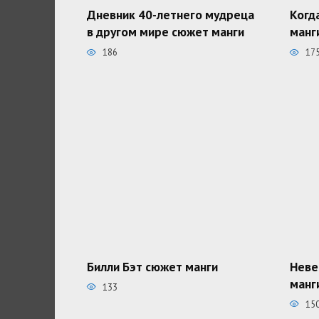
Дневник 40-летнего мудреца
Когд
в другом мире сюжет манги
манг
186
17
Билли Бэт сюжет манги
Неве
манг
133
15