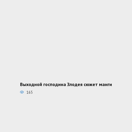
Выходной господина Злодея сюжет манги
165