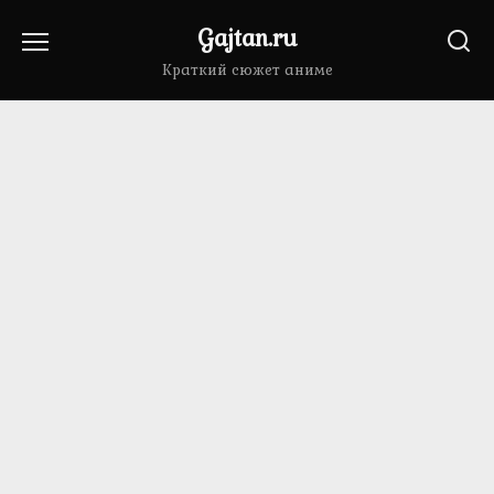
Перейти
Gajtan.ru
к
содержанию
Краткий сюжет аниме