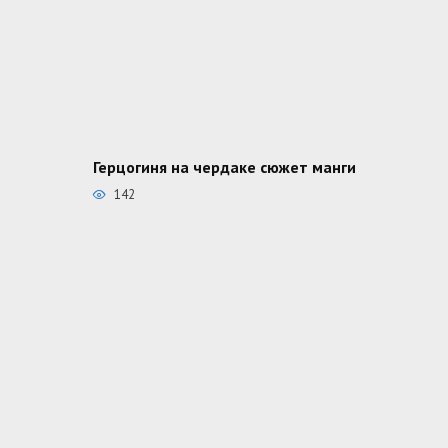
Герцогиня на чердаке сюжет манги
142