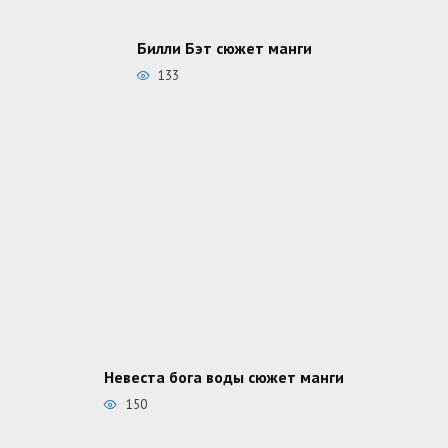
Билли Бэт сюжет манги
133
Невеста бога воды сюжет манги
150