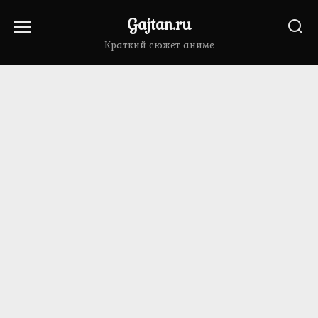
Перейти
Gajtan.ru
к
содержанию
Краткий сюжет аниме