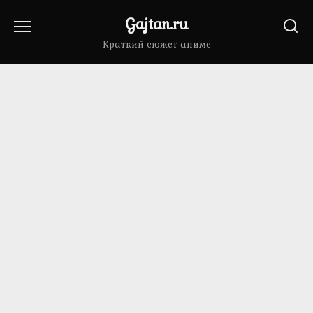
Перейти
Gajtan.ru
к
содержанию
Краткий сюжет аниме