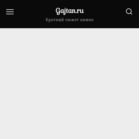
Перейти
Gajtan.ru
к
содержанию
Краткий сюжет аниме