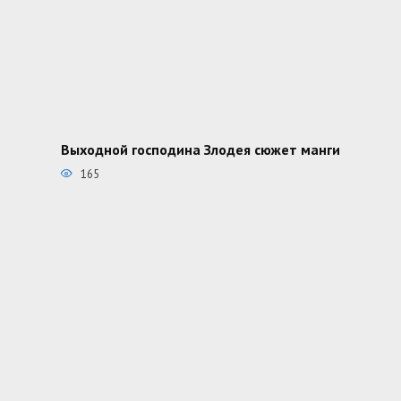
Выходной господина Злодея сюжет манги
165