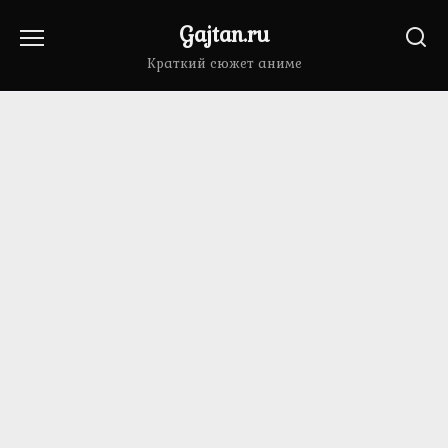
Перейти
Gajtan.ru
к
содержанию
Краткий сюжет аниме