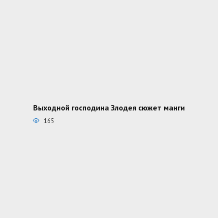
Выходной господина Злодея сюжет манги
165