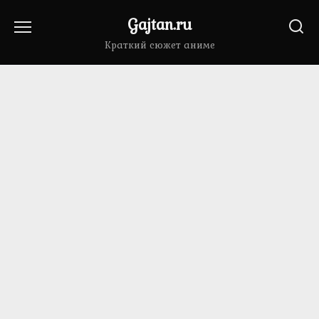
Перейти
Gajtan.ru
к
содержанию
Краткий сюжет аниме