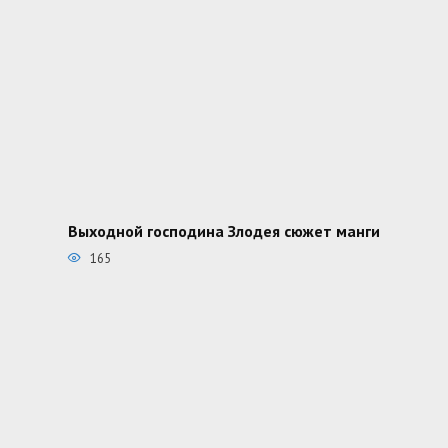
Выходной господина Злодея сюжет манги
165