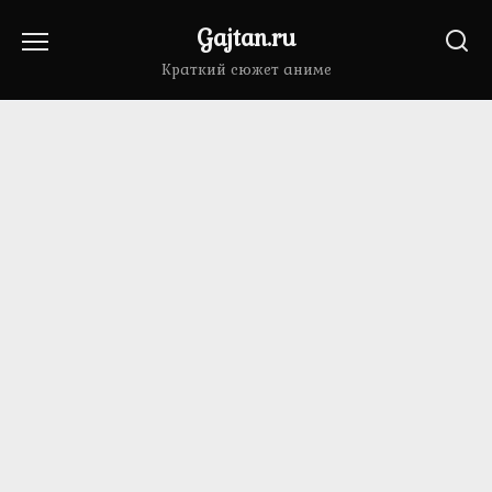
Перейти
Gajtan.ru
к
содержанию
Краткий сюжет аниме