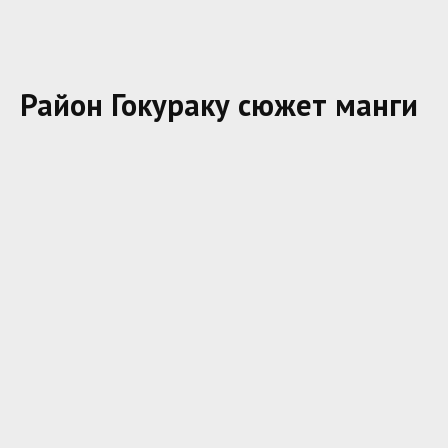
Район Гокураку сюжет манги