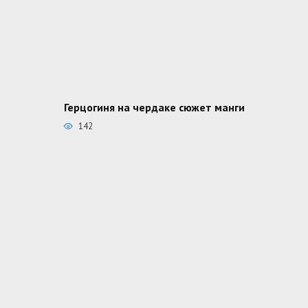
Герцогиня на чердаке сюжет манги
142