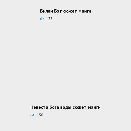
Билли Бэт сюжет манги
133
Невеста бога воды сюжет манги
150