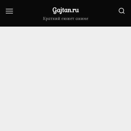
Перейти
Gajtan.ru
к
содержанию
Краткий сюжет аниме