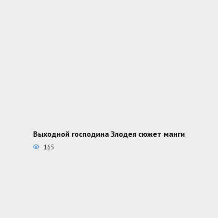
Выходной господина Злодея сюжет манги
165