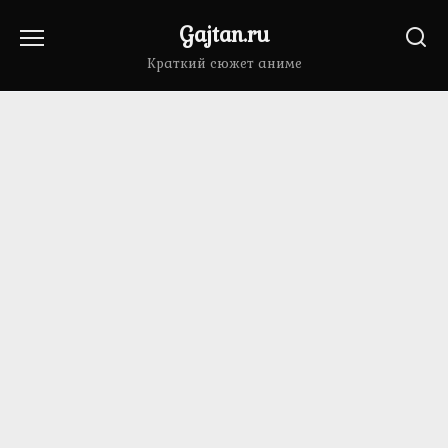
Перейти
Gajtan.ru
к
содержанию
Краткий сюжет аниме