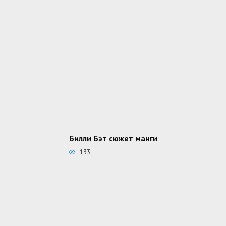
Билли Бэт сюжет манги
133