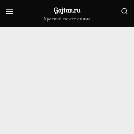
Перейти
Gajtan.ru
к
содержанию
Краткий сюжет аниме