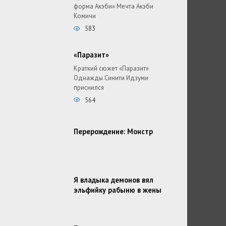
форма Акэби» Мечта Акэби
Комичи
583
«Паразит»
Краткий сюжет «Паразит»
Однажды Синити Идзуми
приснился
564
Перерождение: Монстр
Я владыка демонов вял
эльфийку рабыню в жены