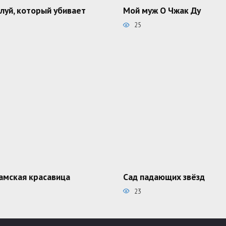
луй, который убивает
Мой муж О Чжак Ду
25
амская красавица
Сад падающих звёзд
23