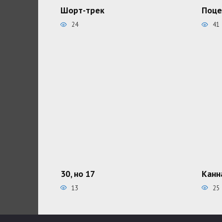
Шорт-трек
Поце
24
41
30, но 17
Канн
13
25