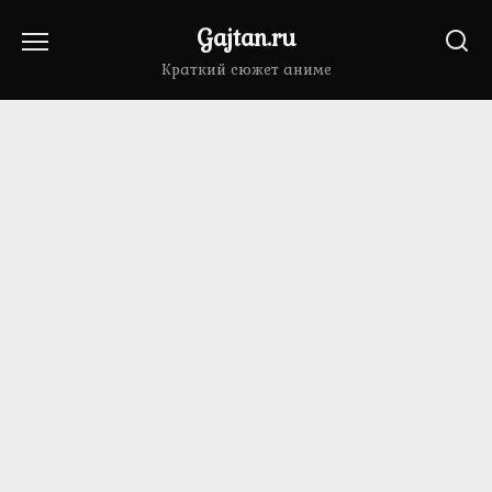
Перейти
Gajtan.ru
к
содержанию
Краткий сюжет аниме