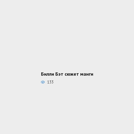
Билли Бэт сюжет манги
133