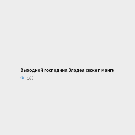
Выходной господина Злодея сюжет манги
165