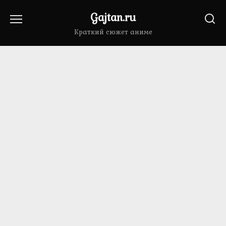
Перейти
Gajtan.ru
к
содержанию
Краткий сюжет аниме