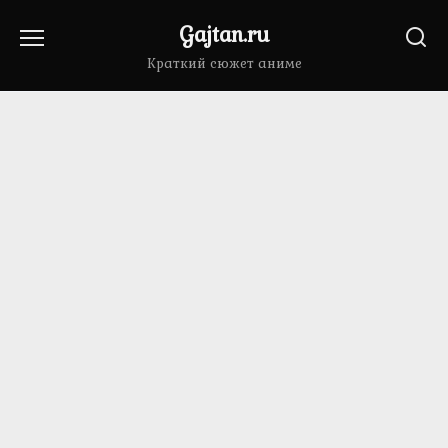
Перейти
Gajtan.ru
к
содержанию
Краткий сюжет аниме