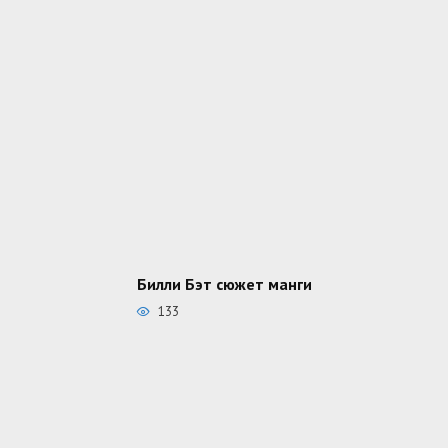
Билли Бэт сюжет манги
133