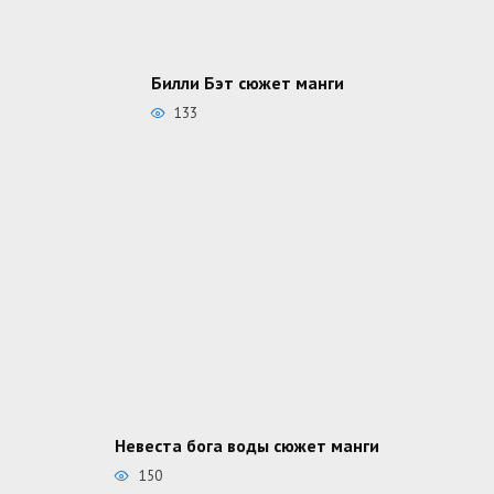
Билли Бэт сюжет манги
133
Невеста бога воды сюжет манги
150