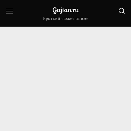
Перейти
Gajtan.ru
к
содержанию
Краткий сюжет аниме