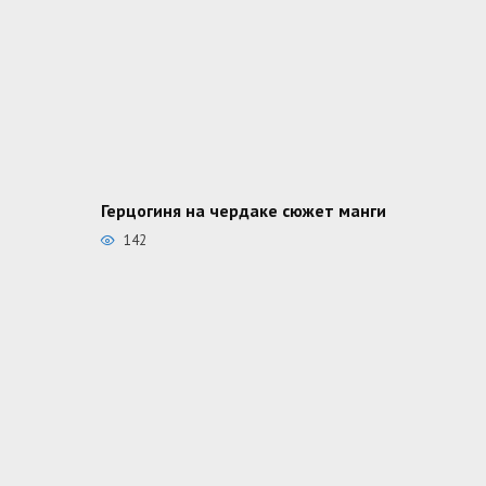
Герцогиня на чердаке сюжет манги
142