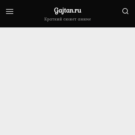
Перейти
Gajtan.ru
к
содержанию
Краткий сюжет аниме