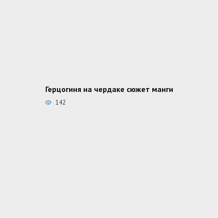
Герцогиня на чердаке сюжет манги
142