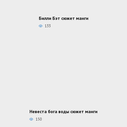
Билли Бэт сюжет манги
133
Невеста бога воды сюжет манги
150