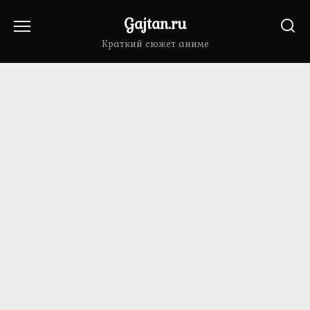
Перейти
Gajtan.ru
к
содержанию
Краткий сюжет аниме