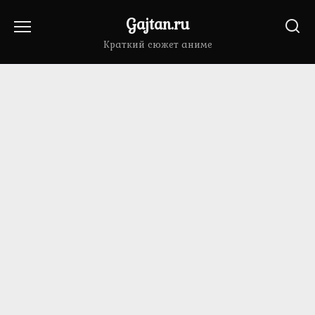
Перейти
Gajtan.ru
к
содержанию
Краткий сюжет аниме