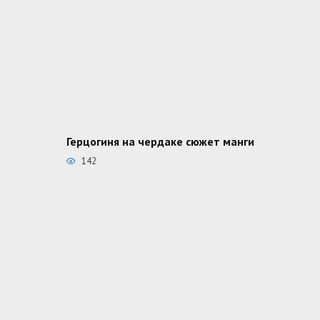
Герцогиня на чердаке сюжет манги
142