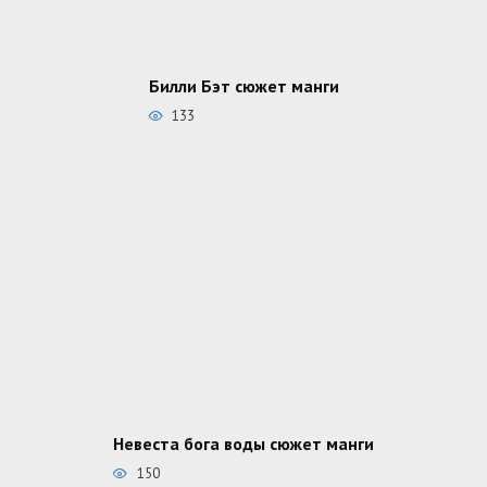
Билли Бэт сюжет манги
133
Невеста бога воды сюжет манги
150