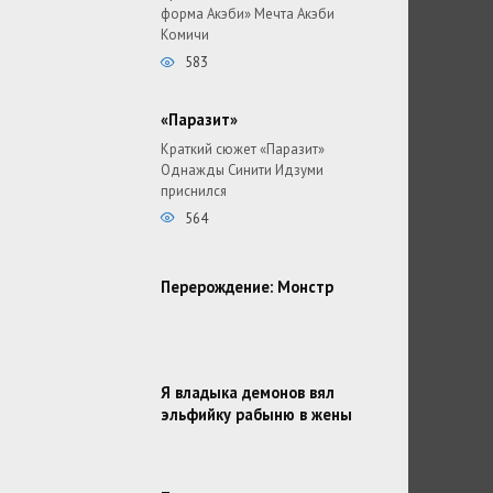
форма Акэби» Мечта Акэби
Комичи
583
«Паразит»
Краткий сюжет «Паразит»
Однажды Синити Идзуми
приснился
564
Перерождение: Монстр
Я владыка демонов вял
эльфийку рабыню в жены