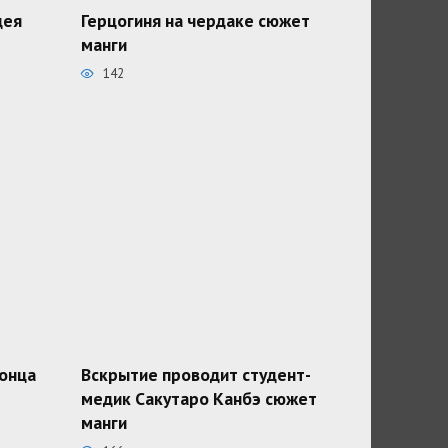
дея
Герцогиня на чердаке сюжет
манги
142
конца
Вскрытие проводит студент-
медик Сакутаро Канбэ сюжет
манги