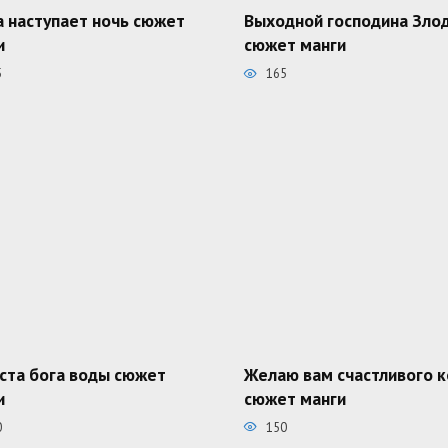
а наступает ночь сюжет
Выходной господина Зло
и
сюжет манги
5
165
ста бога воды сюжет
Желаю вам счастливого 
и
сюжет манги
0
150