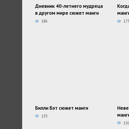
Дневник 40-летнего мудреца
Когд
в другом мире сюжет манги
манг
186
17
Билли Бэт сюжет манги
Неве
манг
133
15