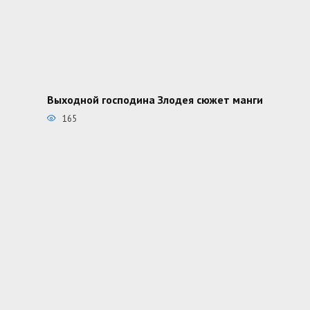
Выходной господина Злодея сюжет манги
165