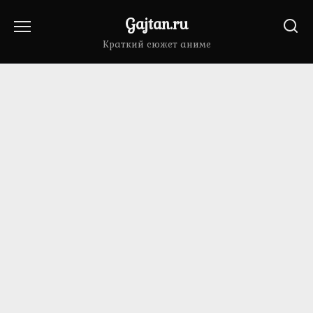
Перейти
Gajtan.ru
к
содержанию
Краткий сюжет аниме