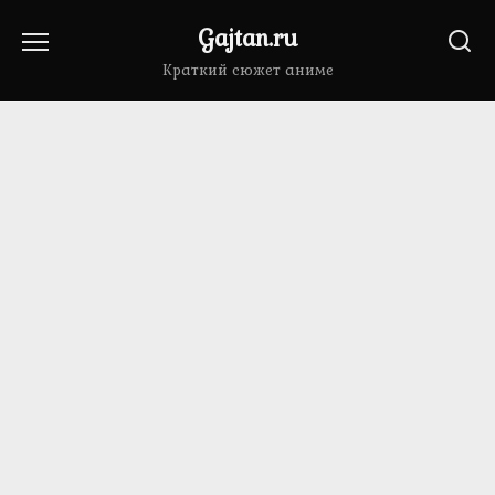
Перейти
Gajtan.ru
к
содержанию
Краткий сюжет аниме