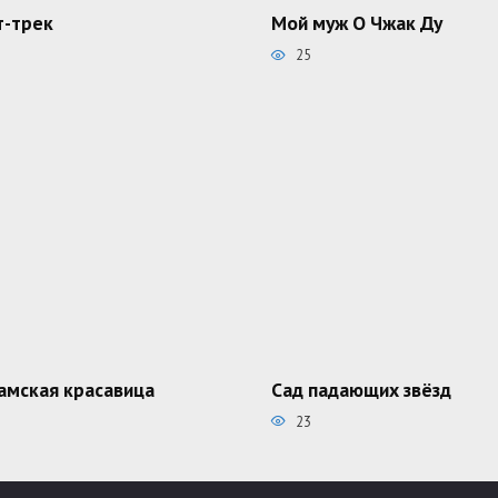
-трек
Мой муж О Чжак Ду
25
амская красавица
Сад падающих звёзд
23