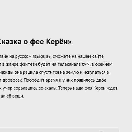
казка о фее Керён»
айн на русском языке, вы сможете на нашем сайте
л в жанре фэнтези будет на телеканале tvN, в осеннем
днажды она решила спустится на землю и искупаться в
 дровосек. Проходит время и у них появилось двое
к умер сорвавшись со скалы. Теперь наша фея Керен ждет
ал её вещи.