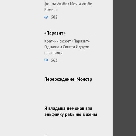
форма Акэби» Мечта Акэби
Комичи
582
«Паразит»
Краткий сюжет «Паразит»
Однажды Синити Идзуми
приснился
563
Перерождение: Монстр
Я владыка демонов вял
эльфийку рабыню в жены