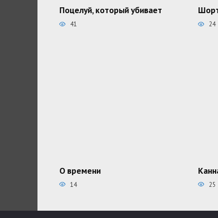
Поцелуй, который убивает
Шорт
41
24
О времени
Канн
14
25