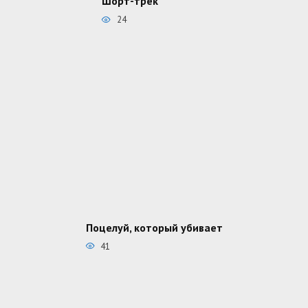
Шорт-трек
24
Поцелуй, который убивает
41