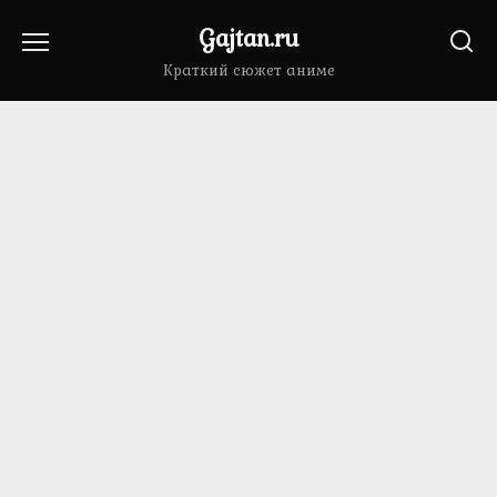
Перейти
Gajtan.ru
к
содержанию
Краткий сюжет аниме