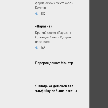
форма Акэби» Мечта Акэби
Комичи
582
«Паразит»
Краткий сюжет «Паразит»
Однажды Синити Идзуми
приснился
563
Перерождение: Монстр
Я владыка демонов вял
эльфийку рабыню в жены