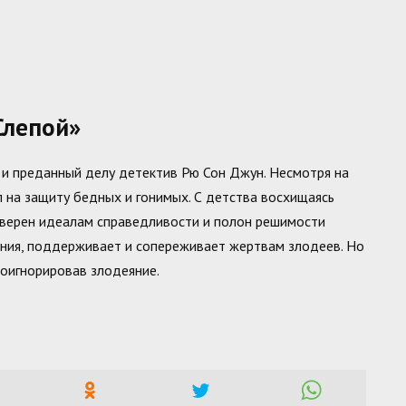
Слепой»
 и преданный делу детектив Рю Сон Джун. Несмотря на
л на защиту бедных и гонимых. С детства восхищаясь
я верен идеалам справедливости и полон решимости
ления, поддерживает и сопереживает жертвам злодеев. Но
роигнорировав злодеяние.