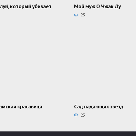
луй, который убивает
Мой муж О Чжак Ду
25
амская красавица
Сад падающих звёзд
23