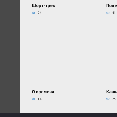
Шорт-трек
Поце
24
41
О времени
Канн
14
25