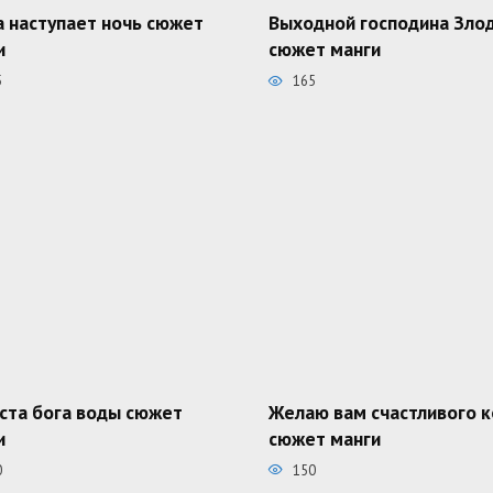
а наступает ночь сюжет
Выходной господина Зло
и
сюжет манги
5
165
ста бога воды сюжет
Желаю вам счастливого 
и
сюжет манги
0
150