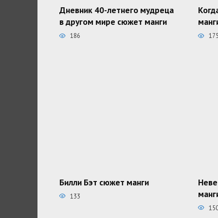
Дневник 40-летнего мудреца
Когд
в другом мире сюжет манги
манг
186
17
Билли Бэт сюжет манги
Неве
манг
133
15