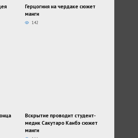
дея
Герцогиня на чердаке сюжет
манги
142
конца
Вскрытие проводит студент-
медик Сакутаро Канбэ сюжет
манги