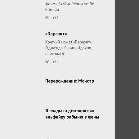
форма Акэби» Мечта Акэби
Комичи
583
«Паразит»
Краткий сюжет «Паразит»
Однажды Синити Идзуми
приснился
564
Перерождение: Монстр
Я владыка демонов вял
эльфийку рабыню в жены